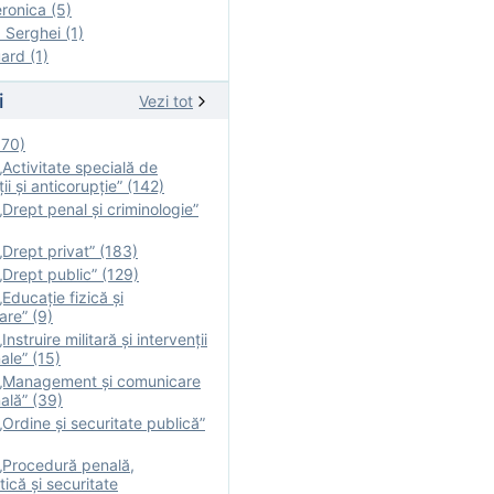
onica (5)
Serghei (1)
rd (1)
i
Vezi tot
170)
Activitate specială de
ii şi anticorupție” (142)
Drept penal și criminologie”
Drept privat” (183)
Drept public” (129)
Educație fizică şi
are” (9)
nstruire militară şi intervenţii
ale” (15)
„Management și comunicare
ală” (39)
Ordine și securitate publică”
„Procedură penală,
tică și securitate