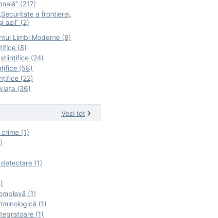
onală” (217)
Securitate a frontierei,
i azil” (2)
tul Limbi Moderne (8)
țifice (8)
ştiinţifice (24)
nţifice (58)
nţifice (22)
viaţa (36)
Vezi tot
 crime (1)
)
 detectare (1)
)
omplexă (1)
iminologică (1)
tegratoare (1)