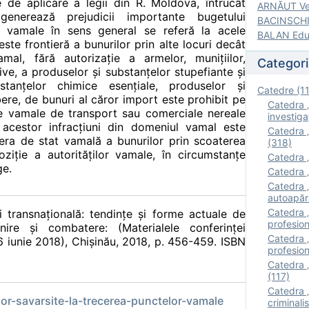
le de aplicare a legii din R. Moldova, întrucât
ARNĂUT Ver
generează prejudicii importante bugetului
BACINSCHI 
ile vamale în sens general se referă la acele
BALAN Edua
este frontieră a bunurilor prin alte locuri decât
amal, fără autorizaţie a armelor, muniţiilor,
Categori
ive, a produselor şi substanţelor stupefiante şi
stanţelor chimice esenţiale, produselor şi
Catedre (1
ibere, de bunuri al căror import este prohibit pe
Catedra „
e vamale de transport sau comerciale nereale
investigaţ
l acestor infracţiuni din domeniul vamal este
Catedra „
iera de stat vamală a bunurilor prin scoaterea
(318)
iţie a autorităţilor vamale, în circumstanţe
Catedra „
ge.
Catedra „
Catedra „
autoapăr
Catedra „I
 şi transnaţională: tendinţe şi forme actuale de
profesion
ire şi combatere: (Materialele conferinţei
Catedra 
 26 iunie 2018), Chișinău, 2018, p. 456-459. ISBN
profesion
Catedra „
(117)
Catedra 
or-savarsite-la-trecerea-punctelor-vamale
criminalis