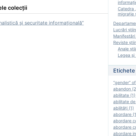
informați
le colecții
Catedra „
migrație ș
listică și securitate informațională”
Departamen
Lucrări știin
Manifestări 
Reviste ştii
Anale ştii
Legea şi 
Etichete
“gender” of
abandon (2
abilitate (1)
abilitate de
abilităţi (1)
abordare (1
abordare c
abordare cr
abordare in