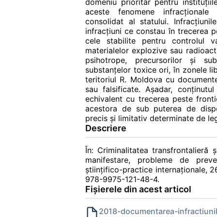
domeniu prioritar pentru instituţii
aceste fenomene infracţionale 
consolidat al statului. Infracţiun
infracţiuni ce constau în trecerea p
cele stabilite pentru controlul v
materialelor explozive sau radioact
psihotrope, precursorilor şi sub
substanţelor toxice ori, în zonele l
teritoriul R. Moldova cu document
sau falsificate. Aşadar, conţinutu
echivalent cu trecerea peste front
acestora de sub puterea de dispoz
precis şi limitativ determinate de le
Descriere
În: Criminalitatea transfrontalieră
manifestare, probleme de preven
ştiinţifico-practice internaţionale,
978-9975-121-48-4.
Fișierele din acest articol
2018-documentarea-infractiunil