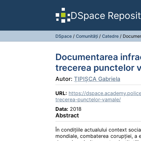
DSpace Reposit
DSpace
/
Comunități
/
Catedre
/
Document
Documentarea infracţ
trecerea punctelor 
Autor:
ŢIPIŞCA Gabriela
URL:
https://dspace.academy.police
trecerea-punctelor-vamale/
Data:
2018
Abstract
În condiţiile actualului context soc
mondiale, combaterea corupţiei, a e