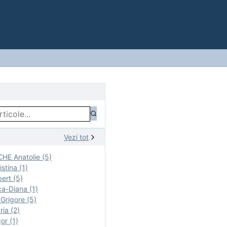
Vezi tot
E Anatolie (5)
stina (1)
ert (5)
a-Diana (1)
rigore (5)
ia (2)
r (1)