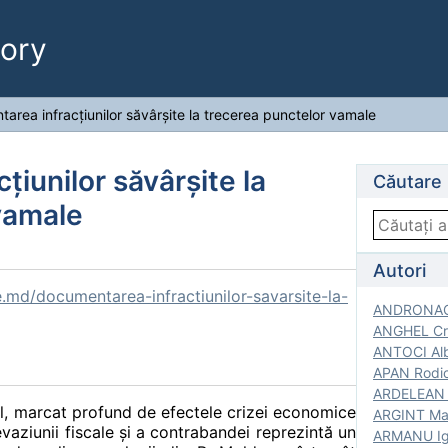
ory
area infracţiunilor săvârşite la trecerea punctelor vamale
iunilor săvârşite la
Căutare
vamale
Autori
.md/documentarea-infractiunilor-savarsite-la-
ANDRONACH
ANGHEL Cri
ANTOCI Alb
APAN Rodic
ARDELEAN G
ial, marcat profund de efectele crizei economice
ARGINT Mar
vaziunii fiscale şi a contrabandei reprezintă un
ARMANU Igo