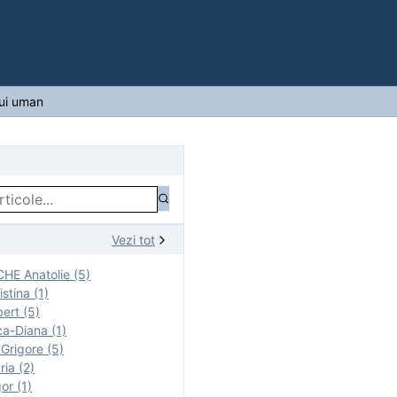
lui uman
Vezi tot
E Anatolie (5)
stina (1)
ert (5)
a-Diana (1)
rigore (5)
ia (2)
r (1)