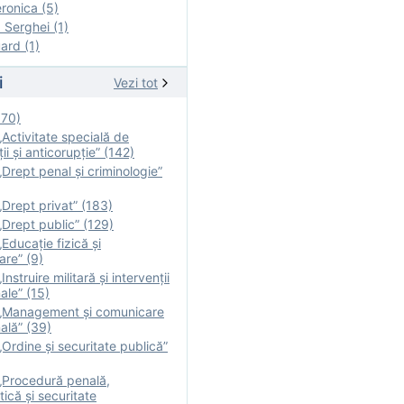
onica (5)
Serghei (1)
rd (1)
i
Vezi tot
170)
Activitate specială de
ii şi anticorupție” (142)
Drept penal și criminologie”
Drept privat” (183)
Drept public” (129)
Educație fizică şi
are” (9)
nstruire militară şi intervenţii
ale” (15)
„Management și comunicare
ală” (39)
Ordine și securitate publică”
„Procedură penală,
tică și securitate