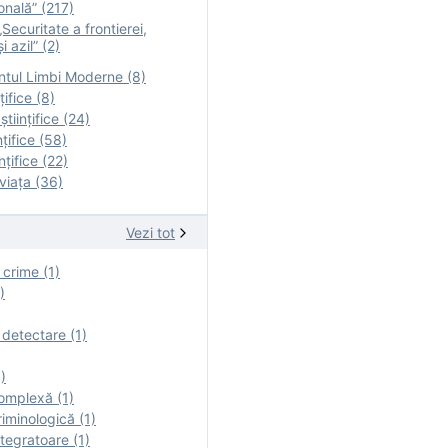
onală” (217)
Securitate a frontierei,
i azil” (2)
tul Limbi Moderne (8)
țifice (8)
ştiinţifice (24)
nţifice (58)
nţifice (22)
viaţa (36)
Vezi tot
 crime (1)
)
 detectare (1)
)
omplexă (1)
iminologică (1)
tegratoare (1)