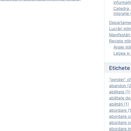
informați
Catedra „
migrație ș
Departamen
Lucrări știin
Manifestări 
Reviste ştii
Anale ştii
Legea şi 
Etichete
“gender” of
abandon (2
abilitate (1)
abilitate de
abilităţi (1)
abordare (1
abordare c
abordare cr
abordare in