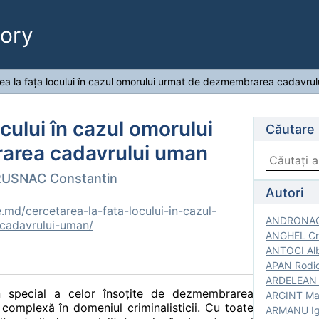
ory
ea la fața locului în cazul omorului urmat de dezmembrarea cadavru
ocului în cazul omorului
Căutare
area cadavrului uman
RUSNAC Constantin
Autori
.md/cercetarea-la-fata-locului-in-cazul-
ANDRONACH
cadavrului-uman/
ANGHEL Cri
ANTOCI Alb
APAN Rodic
ARDELEAN G
n special a celor însoțite de dezmembrarea
ARGINT Mar
complexă în domeniul criminalisticii. Cu toate
ARMANU Igo