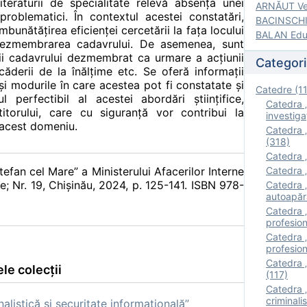
teraturii de specialitate relevă absența unei
ARNĂUT Ver
roblematici. În contextul acestei constatări,
BACINSCHI 
mbunătățirea eficienței cercetării la fața locului
BALAN Edua
ezmembrarea cadavrului. De asemenea, sunt
rii cadavrului dezmembrat ca urmare a acțiunii
Categori
 căderii de la înălțime etc. Se oferă informații
 și modurile în care acestea pot fi constatate și
Catedre (1
l perfectibil al acestei abordări științifice,
Catedra „
titorului, care cu siguranță vor contribui la
investigaţ
n acest domeniu.
Catedra „
(318)
Catedra „
Ştefan cel Mare” a Ministerului Afacerilor Interne
Catedra „
ce; Nr. 19, Chişinău, 2024, p. 125-141. ISBN 978-
Catedra „
autoapăr
Catedra „I
profesion
Catedra 
profesion
Catedra „
le colecții
(117)
Catedra 
criminalis
listică și securitate informațională”