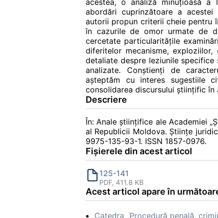
acestea, o analiză minuțioasă a li
abordări cuprinzătoare a acestei p
autorii propun criterii cheie pentru î
în cazurile de omor urmate de d
cercetate particularitățile examină
diferitelor mecanisme, exploziilor,
detaliate despre leziunile specifice
analizate. Conștienți de caracteru
așteptăm cu interes sugestiile ci
consolidarea discursului științific î
Descriere
În: Anale ştiinţifice ale Academiei „
al Republicii Moldova. Știinţe juridi
9975-135-93-1. ISSN 1857-0976.
Fișierele din acest articol
125-141
PDF, 411.8 KB
Acest articol apare în următoare
Catedra „Procedură penală, crimina