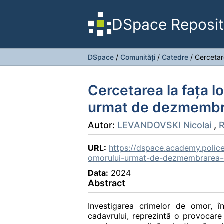
DSpace Reposit
DSpace
/
Comunități
/
Catedre
/
Cercetar
Cercetarea la fața l
urmat de dezmembr
Autor:
LEVANDOVSKI Nicolai
,
URL:
https://dspace.academy.police
omorului-urmat-de-dezmembrarea-
Data:
2024
Abstract
Investigarea crimelor de omor, î
cadavrului, reprezintă o provocare 