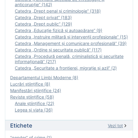
anticorupție” (142)
Catedra „Drept penal și criminologie” (318)
Catedra „Drept privat” (183)
Catedra „Drept public” (129)
Catedra „Educație fizică şi autoapărare” (9)
Catedra „Instruire militară şi intervenţii profesionale” (15)
Catedra „Management și comunicare profesională” (39)
Catedra „Ordine și securitate publică” (117)
Catedra „Procedură penală, criminalistică și securitate
informațională” (217)
Catedra „Securitate a frontierei, migrație și azil” (2)
Departamentul Limbi Moderne (8)
Lucrări științifice (8)
Manifestări ştiinţifice (24)
Reviste ştiinţifice (58)
Anale ştiinţifice (22)
Legea şi viaţa (36)
Etichete
Vezi tot
“gender” of crime (1)