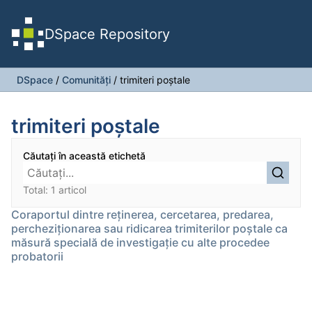
DSpace Repository
DSpace
/
Comunități
/
trimiteri poştale
trimiteri poştale
Căutați în această etichetă
Total: 1 articol
Coraportul dintre reţinerea, cercetarea, predarea,
percheziţionarea sau ridicarea trimiterilor poştale ca
măsură specială de investigaţie cu alte procedee
probatorii