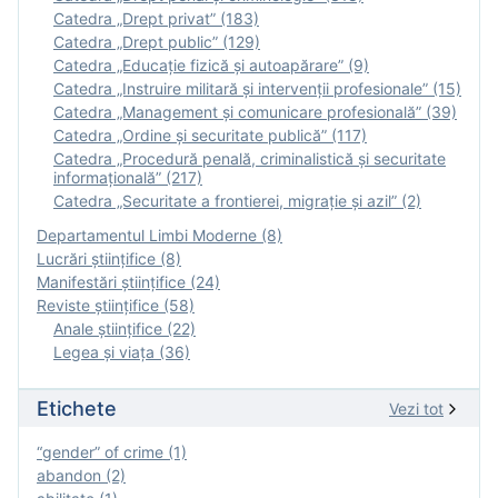
Catedra „Drept privat” (183)
Catedra „Drept public” (129)
Catedra „Educație fizică şi autoapărare” (9)
Catedra „Instruire militară şi intervenţii profesionale” (15)
Catedra „Management și comunicare profesională” (39)
Catedra „Ordine și securitate publică” (117)
Catedra „Procedură penală, criminalistică și securitate
informațională” (217)
Catedra „Securitate a frontierei, migrație și azil” (2)
Departamentul Limbi Moderne (8)
Lucrări științifice (8)
Manifestări ştiinţifice (24)
Reviste ştiinţifice (58)
Anale ştiinţifice (22)
Legea şi viaţa (36)
Etichete
Vezi tot
“gender” of crime (1)
abandon (2)