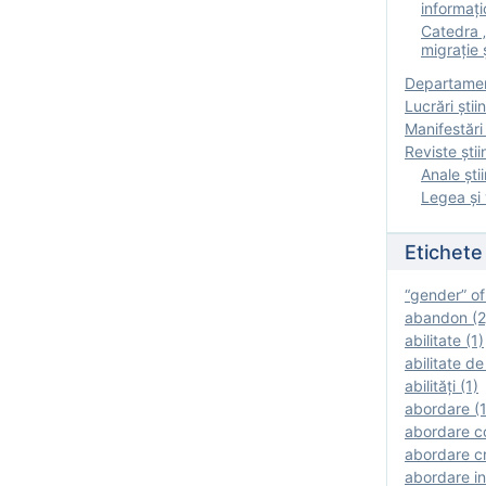
informați
Catedra „
migrație ș
Departamen
Lucrări știin
Manifestări 
Reviste ştii
Anale ştii
Legea şi 
Etichete
“gender” of
abandon (2
abilitate (1)
abilitate de
abilităţi (1)
abordare (1
abordare c
abordare cr
abordare in