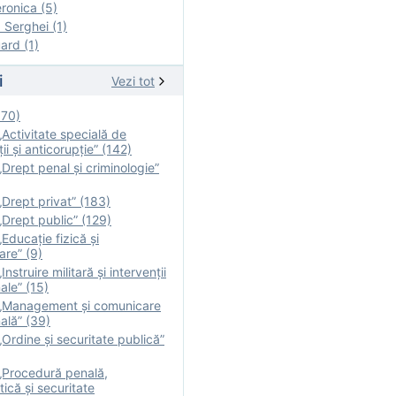
onica (5)
Serghei (1)
rd (1)
i
Vezi tot
170)
Activitate specială de
ii şi anticorupție” (142)
Drept penal și criminologie”
Drept privat” (183)
Drept public” (129)
Educație fizică şi
are” (9)
nstruire militară şi intervenţii
ale” (15)
„Management și comunicare
ală” (39)
Ordine și securitate publică”
„Procedură penală,
tică și securitate