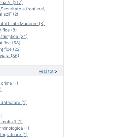
onală” (217)
Securitate a frontierei,
i azil” (2)
tul Limbi Moderne (8)
țifice (8)
ştiinţifice (24)
nţifice (58)
nţifice (22)
viaţa (36)
Vezi tot
 crime (1)
)
 detectare (1)
)
omplexă (1)
iminologică (1)
tegratoare (1)