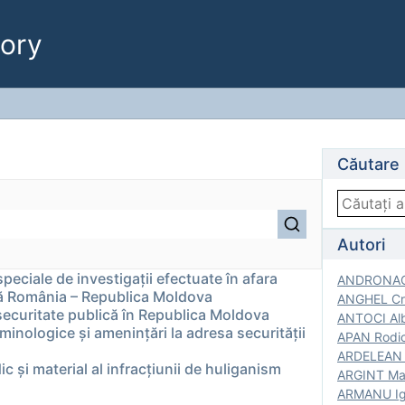
ory
Căutare
Autori
speciale de investigații efectuate în afara
ANDRONACH
tă România – Republica Moldova
ANGHEL Cri
e securitate publică în Republica Moldova
ANTOCI Alb
riminologice și ameninţări la adresa securităţii
APAN Rodic
ARDELEAN G
ic şi material al infracţiunii de huliganism
ARGINT Mar
ARMANU Igo