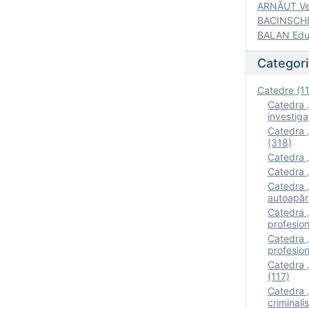
ARNĂUT Ver
BACINSCHI 
BALAN Edua
Categori
Catedre (1
Catedra „
investigaţ
Catedra „
(318)
Catedra „
Catedra „
Catedra „
autoapăr
Catedra „I
profesion
Catedra 
profesion
Catedra „
(117)
Catedra 
criminalis