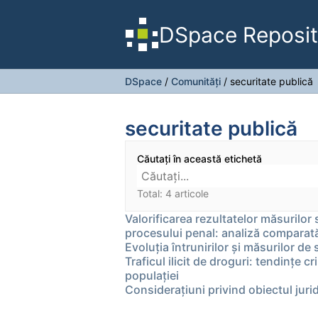
DSpace Reposit
DSpace
/
Comunități
/
securitate publică
securitate publică
Căutați în această etichetă
Total: 4 articole
Valorificarea rezultatelor măsurilor 
procesului penal: analiză compara
Evoluția întrunirilor și măsurilor d
Traficul ilicit de droguri: tendinţe c
populaţiei
Consideraţiuni privind obiectul jurid