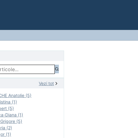
Vezi tot
E Anatolie (5)
stina (1)
ert (5)
a-Diana (1)
rigore (5)
ia (2)
r (1)