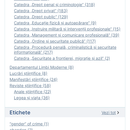
Catedra „Drept penal și criminologie” (318)
Catedra „Drept privat” (183)
Catedra „Drept public” (129)
Catedra „Educație fizică şi autoapărare” (9)
Catedra „Instruire militară şi intervenţii profesionale” (15)
Catedra „Management și comunicare profesională” (39)
Catedra „Ordine și securitate publică” (117)
Catedra „Procedură penală, criminalistică și securitate
informațională” (217)
Catedra „Securitate a frontierei, migrație și azil” (2)
Departamentul Limbi Moderne (8)
Lucrări științifice (8)
Manifestări ştiinţifice (24)
Reviste ştiinţifice (58)
Anale ştiinţifice (22)
Legea şi viaţa (36)
Etichete
Vezi tot
“gender” of crime (1)
abandon (2)