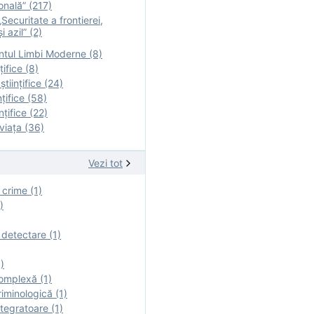
onală” (217)
Securitate a frontierei,
i azil” (2)
tul Limbi Moderne (8)
țifice (8)
ştiinţifice (24)
nţifice (58)
nţifice (22)
viaţa (36)
Vezi tot
 crime (1)
)
 detectare (1)
)
omplexă (1)
iminologică (1)
tegratoare (1)