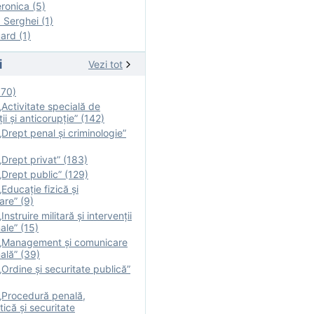
onica (5)
Serghei (1)
rd (1)
i
Vezi tot
170)
Activitate specială de
ii şi anticorupție” (142)
Drept penal și criminologie”
Drept privat” (183)
Drept public” (129)
Educație fizică şi
are” (9)
nstruire militară şi intervenţii
ale” (15)
„Management și comunicare
ală” (39)
Ordine și securitate publică”
„Procedură penală,
tică și securitate