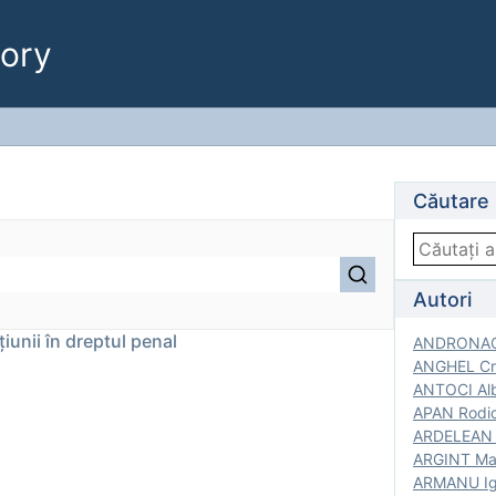
ory
Căutare
Autori
ţiunii în dreptul penal
ANDRONACH
ANGHEL Cri
ANTOCI Alb
APAN Rodic
ARDELEAN G
ARGINT Mar
ARMANU Igo