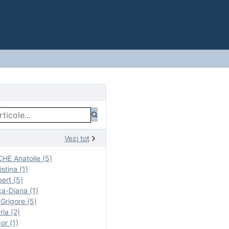
Vezi tot
E Anatolie (5)
stina (1)
ert (5)
a-Diana (1)
rigore (5)
ia (2)
r (1)