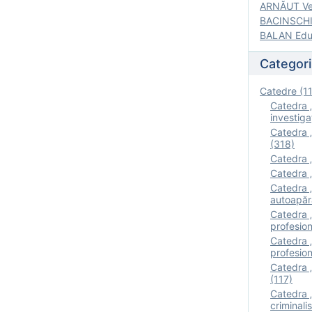
ARNĂUT Ver
BACINSCHI 
BALAN Edua
Categori
Catedre (1
Catedra „
investigaţ
Catedra „
(318)
Catedra „
Catedra „
Catedra „
autoapăr
Catedra „I
profesion
Catedra 
profesion
Catedra „
(117)
Catedra 
criminalis