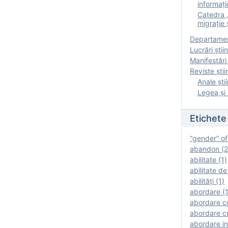
informați
Catedra „
migrație ș
Departamen
Lucrări știin
Manifestări 
Reviste ştii
Anale ştii
Legea şi 
Etichete
“gender” of
abandon (2
abilitate (1)
abilitate de
abilităţi (1)
abordare (1
abordare c
abordare cr
abordare in