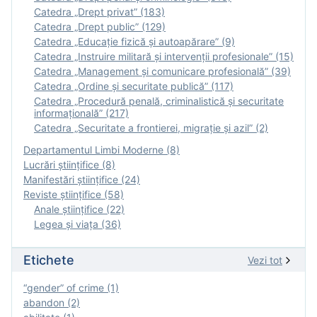
Catedra „Drept privat” (183)
Catedra „Drept public” (129)
Catedra „Educație fizică şi autoapărare” (9)
Catedra „Instruire militară şi intervenţii profesionale” (15)
Catedra „Management și comunicare profesională” (39)
Catedra „Ordine și securitate publică” (117)
Catedra „Procedură penală, criminalistică și securitate
informațională” (217)
Catedra „Securitate a frontierei, migrație și azil” (2)
Departamentul Limbi Moderne (8)
Lucrări științifice (8)
Manifestări ştiinţifice (24)
Reviste ştiinţifice (58)
Anale ştiinţifice (22)
Legea şi viaţa (36)
Etichete
Vezi tot
“gender” of crime (1)
abandon (2)