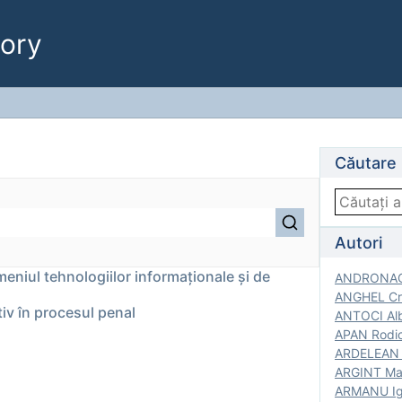
ory
Căutare
Autori
meniul tehnologiilor informaționale și de
ANDRONACH
ANGHEL Cri
tiv în procesul penal
ANTOCI Alb
APAN Rodic
ARDELEAN G
ARGINT Mar
ARMANU Igo