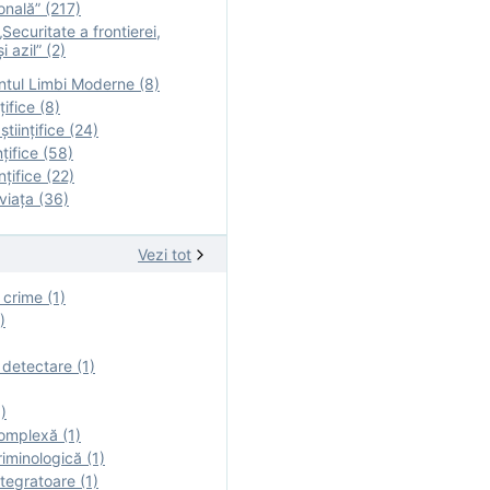
onală” (217)
Securitate a frontierei,
i azil” (2)
tul Limbi Moderne (8)
țifice (8)
ştiinţifice (24)
nţifice (58)
nţifice (22)
viaţa (36)
Vezi tot
 crime (1)
)
 detectare (1)
)
omplexă (1)
iminologică (1)
tegratoare (1)