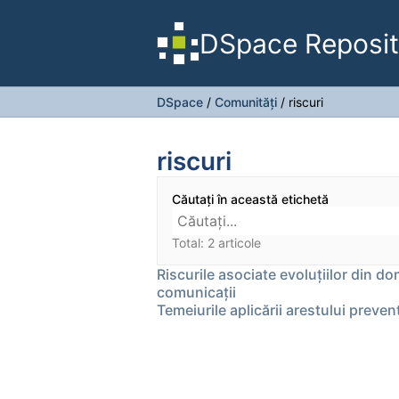
DSpace Reposit
DSpace
/
Comunități
/
riscuri
riscuri
Căutați în această etichetă
Total: 2 articole
Riscurile asociate evoluțiilor din do
comunicații
Temeiurile aplicării arestului preven