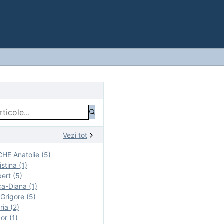
Vezi tot
E Anatolie (5)
stina (1)
ert (5)
a-Diana (1)
rigore (5)
ia (2)
r (1)