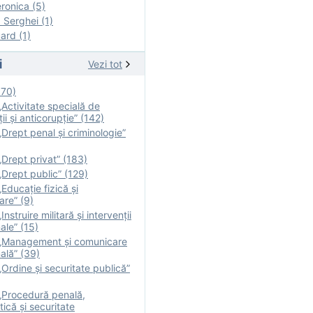
onica (5)
Serghei (1)
rd (1)
i
Vezi tot
170)
Activitate specială de
ii şi anticorupție” (142)
Drept penal și criminologie”
Drept privat” (183)
Drept public” (129)
Educație fizică şi
are” (9)
nstruire militară şi intervenţii
ale” (15)
„Management și comunicare
ală” (39)
Ordine și securitate publică”
„Procedură penală,
tică și securitate