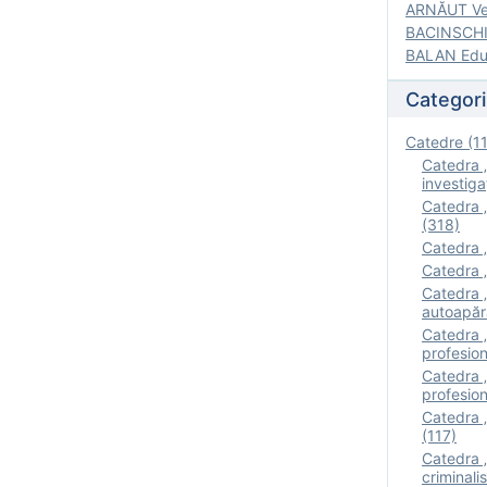
ARNĂUT Ver
BACINSCHI 
BALAN Edua
Categori
Catedre (1
Catedra „
investigaţ
Catedra „
(318)
Catedra „
Catedra „
Catedra „
autoapăr
Catedra „I
profesion
Catedra 
profesion
Catedra „
(117)
Catedra 
criminalis