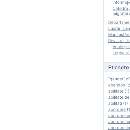
informați
Catedra „
migrație ș
Departamen
Lucrări știin
Manifestări 
Reviste ştii
Anale ştii
Legea şi 
Etichete
“gender” of
abandon (2
abilitate (1)
abilitate de
abilităţi (1)
abordare (1
abordare c
abordare cr
abordare in