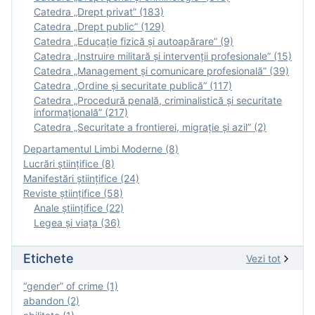
Catedra „Drept privat” (183)
Catedra „Drept public” (129)
Catedra „Educație fizică şi autoapărare” (9)
Catedra „Instruire militară şi intervenţii profesionale” (15)
Catedra „Management și comunicare profesională” (39)
Catedra „Ordine și securitate publică” (117)
Catedra „Procedură penală, criminalistică și securitate
informațională” (217)
Catedra „Securitate a frontierei, migrație și azil” (2)
Departamentul Limbi Moderne (8)
Lucrări științifice (8)
Manifestări ştiinţifice (24)
Reviste ştiinţifice (58)
Anale ştiinţifice (22)
Legea şi viaţa (36)
Etichete
Vezi tot
“gender” of crime (1)
abandon (2)