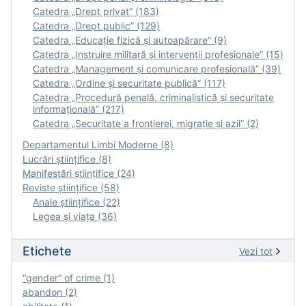
Catedra „Drept privat” (183)
Catedra „Drept public” (129)
Catedra „Educație fizică şi autoapărare” (9)
Catedra „Instruire militară şi intervenţii profesionale” (15)
Catedra „Management și comunicare profesională” (39)
Catedra „Ordine și securitate publică” (117)
Catedra „Procedură penală, criminalistică și securitate
informațională” (217)
Catedra „Securitate a frontierei, migrație și azil” (2)
Departamentul Limbi Moderne (8)
Lucrări științifice (8)
Manifestări ştiinţifice (24)
Reviste ştiinţifice (58)
Anale ştiinţifice (22)
Legea şi viaţa (36)
Etichete
Vezi tot
“gender” of crime (1)
abandon (2)