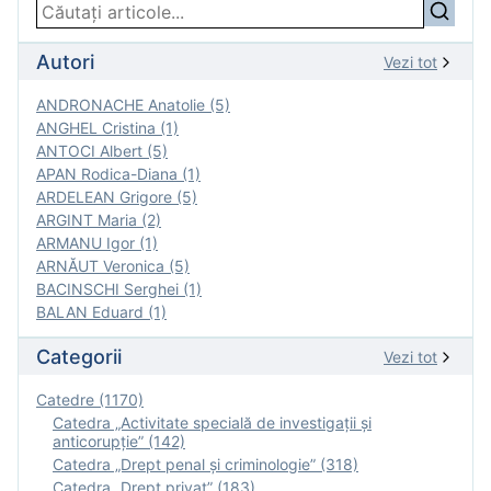
Autori
Vezi tot
ANDRONACHE Anatolie (5)
ANGHEL Cristina (1)
ANTOCI Albert (5)
APAN Rodica-Diana (1)
ARDELEAN Grigore (5)
ARGINT Maria (2)
ARMANU Igor (1)
ARNĂUT Veronica (5)
BACINSCHI Serghei (1)
BALAN Eduard (1)
Categorii
Vezi tot
Catedre (1170)
Catedra „Activitate specială de investigaţii şi
anticorupție” (142)
Catedra „Drept penal și criminologie” (318)
Catedra „Drept privat” (183)