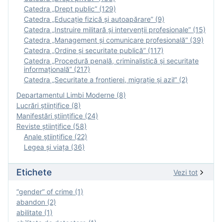
Catedra „Drept public” (129)
Catedra „Educație fizică şi autoapărare” (9)
Catedra „Instruire militară şi intervenţii profesionale” (15)
Catedra „Management și comunicare profesională” (39)
Catedra „Ordine și securitate publică” (117)
Catedra „Procedură penală, criminalistică și securitate
informațională” (217)
Catedra „Securitate a frontierei, migrație și azil” (2)
Departamentul Limbi Moderne (8)
Lucrări științifice (8)
Manifestări ştiinţifice (24)
Reviste ştiinţifice (58)
Anale ştiinţifice (22)
Legea şi viaţa (36)
Etichete
Vezi tot
“gender” of crime (1)
abandon (2)
abilitate (1)