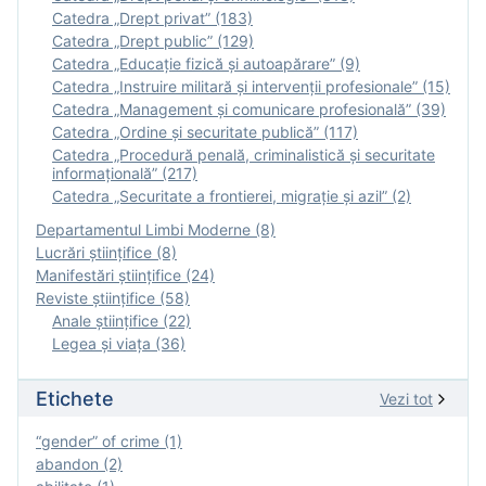
Catedra „Drept privat” (183)
Catedra „Drept public” (129)
Catedra „Educație fizică şi autoapărare” (9)
Catedra „Instruire militară şi intervenţii profesionale” (15)
Catedra „Management și comunicare profesională” (39)
Catedra „Ordine și securitate publică” (117)
Catedra „Procedură penală, criminalistică și securitate
informațională” (217)
Catedra „Securitate a frontierei, migrație și azil” (2)
Departamentul Limbi Moderne (8)
Lucrări științifice (8)
Manifestări ştiinţifice (24)
Reviste ştiinţifice (58)
Anale ştiinţifice (22)
Legea şi viaţa (36)
Etichete
Vezi tot
“gender” of crime (1)
abandon (2)