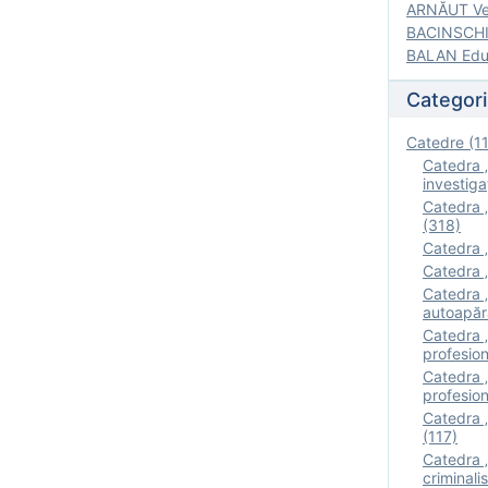
ARNĂUT Ver
BACINSCHI 
BALAN Edua
Categori
Catedre (1
Catedra „
investigaţ
Catedra „
(318)
Catedra „
Catedra „
Catedra „
autoapăr
Catedra „I
profesion
Catedra 
profesion
Catedra „
(117)
Catedra 
criminalis