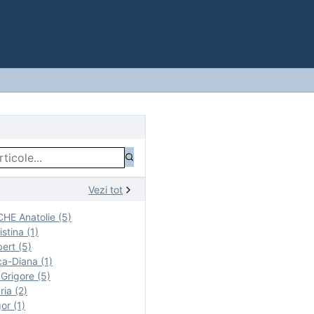
Vezi tot
E Anatolie (5)
stina (1)
ert (5)
a-Diana (1)
rigore (5)
ia (2)
r (1)