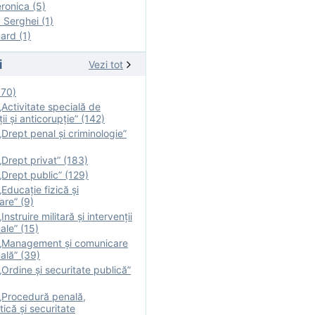
onica (5)
Serghei (1)
rd (1)
i
Vezi tot
170)
Activitate specială de
ii şi anticorupție” (142)
Drept penal și criminologie”
Drept privat” (183)
Drept public” (129)
Educație fizică şi
are” (9)
nstruire militară şi intervenţii
ale” (15)
„Management și comunicare
ală” (39)
Ordine și securitate publică”
„Procedură penală,
tică și securitate