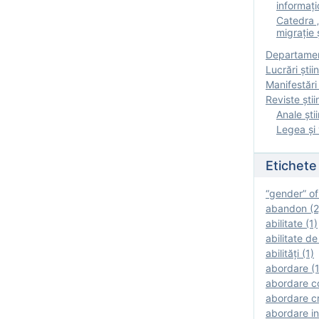
informați
Catedra „
migrație ș
Departamen
Lucrări știin
Manifestări 
Reviste ştii
Anale ştii
Legea şi 
Etichete
“gender” of
abandon (2
abilitate (1)
abilitate de
abilităţi (1)
abordare (1
abordare c
abordare cr
abordare in