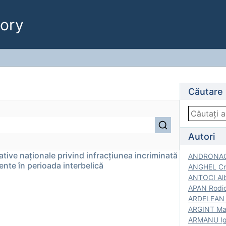
ory
Căutare
Autori
tive naționale privind infracțiunea incriminată
ANDRONACH
ente în perioada interbelică
ANGHEL Cri
ANTOCI Alb
APAN Rodic
ARDELEAN G
ARGINT Mar
ARMANU Igo