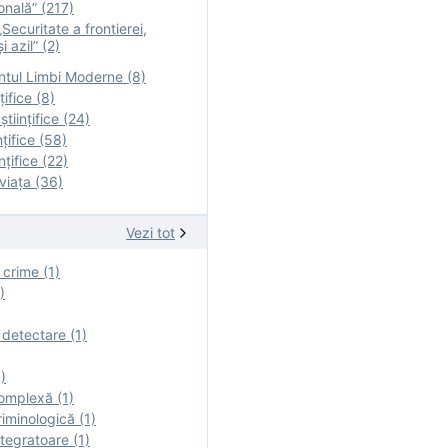
onală” (217)
Securitate a frontierei,
i azil” (2)
tul Limbi Moderne (8)
țifice (8)
ştiinţifice (24)
nţifice (58)
nţifice (22)
viaţa (36)
Vezi tot
 crime (1)
)
 detectare (1)
)
omplexă (1)
iminologică (1)
tegratoare (1)