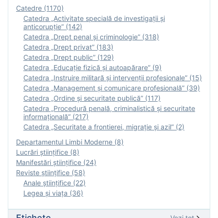
Catedre (1170)
Catedra „Activitate specială de investigaţii şi
anticorupție” (142)
Catedra „Drept penal și criminologie” (318)
Catedra „Drept privat” (183)
Catedra „Drept public” (129)
Catedra „Educație fizică şi autoapărare” (9)
Catedra „Instruire militară şi intervenţii profesionale” (15)
Catedra „Management și comunicare profesională” (39)
Catedra „Ordine și securitate publică” (117)
Catedra „Procedură penală, criminalistică și securitate
informațională” (217)
Catedra „Securitate a frontierei, migrație și azil” (2)
Departamentul Limbi Moderne (8)
Lucrări științifice (8)
Manifestări ştiinţifice (24)
Reviste ştiinţifice (58)
Anale ştiinţifice (22)
Legea şi viaţa (36)
Etichete
Vezi tot