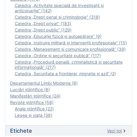
Catedra „Activitate specială de investigaţii şi
anticorupție” (142)
Catedra „Drept penal și criminologie” (318)
Catedra „Drept privat” (183)
Catedra „Drept public” (129)
Catedra „Educație fizică şi autoapărare” (9)
Catedra „Instruire militară şi intervenţii profesionale” (15)
Catedra „Management și comunicare profesională” (39)
Catedra „Ordine și securitate publică” (117)
Catedra „Procedură penală, criminalistică și securitate
informațională” (217)
Catedra „Securitate a frontierei, migrație și azil” (2)
Departamentul Limbi Moderne (8)
Lucrări științifice (8)
Manifestări ştiinţifice (24)
Reviste ştiinţifice (58)
Anale ştiinţifice (22)
Legea şi viaţa (36)
Etichete
Vezi tot