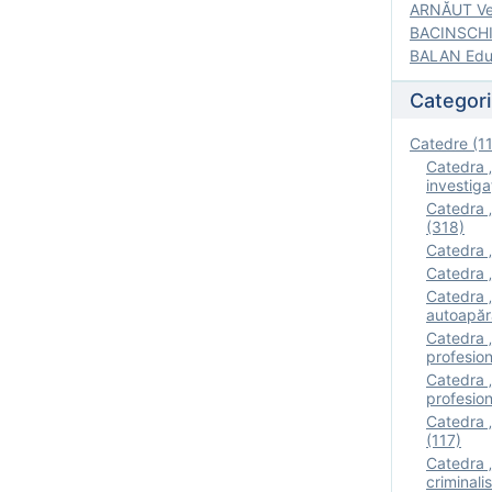
ARNĂUT Ver
BACINSCHI 
BALAN Edua
Categori
Catedre (1
Catedra „
investigaţ
Catedra „
(318)
Catedra „
Catedra „
Catedra „
autoapăr
Catedra „I
profesion
Catedra 
profesion
Catedra „
(117)
Catedra 
criminalis