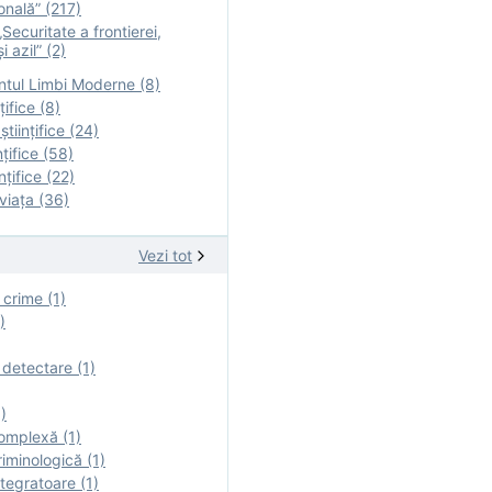
onală” (217)
Securitate a frontierei,
i azil” (2)
tul Limbi Moderne (8)
țifice (8)
ştiinţifice (24)
nţifice (58)
nţifice (22)
viaţa (36)
Vezi tot
 crime (1)
)
 detectare (1)
)
omplexă (1)
iminologică (1)
tegratoare (1)