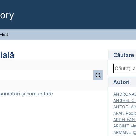
ory
cială
ială
Căutare
Autori
onsumatori și comunitate
ANDRONACH
ANGHEL Cri
ANTOCI Alb
APAN Rodic
ARDELEAN G
ARGINT Mar
ARMANU Igo