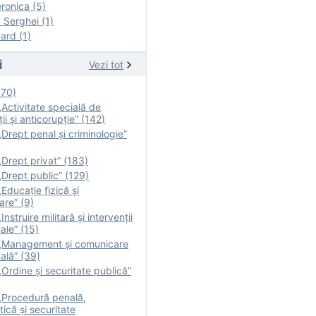
onica (5)
Serghei (1)
rd (1)
i
Vezi tot
170)
Activitate specială de
ii şi anticorupție” (142)
Drept penal și criminologie”
Drept privat” (183)
Drept public” (129)
Educație fizică şi
are” (9)
nstruire militară şi intervenţii
ale” (15)
„Management și comunicare
ală” (39)
Ordine și securitate publică”
„Procedură penală,
tică și securitate