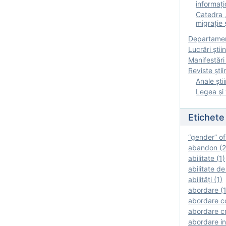
informați
Catedra „
migrație ș
Departamen
Lucrări știin
Manifestări 
Reviste ştii
Anale ştii
Legea şi 
Etichete
“gender” of
abandon (2
abilitate (1)
abilitate de
abilităţi (1)
abordare (1
abordare c
abordare cr
abordare in