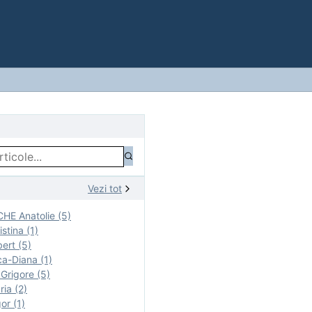
Vezi tot
E Anatolie (5)
stina (1)
ert (5)
a-Diana (1)
rigore (5)
ia (2)
r (1)