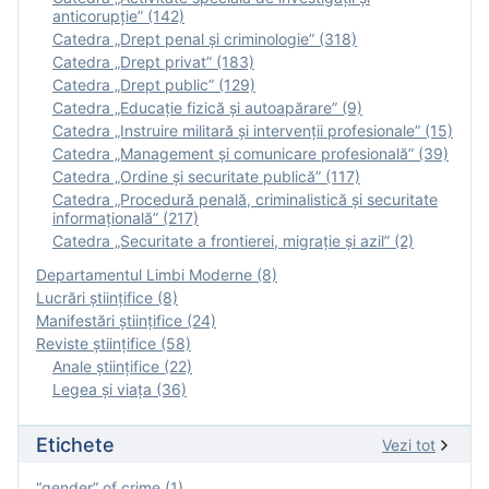
anticorupție” (142)
Catedra „Drept penal și criminologie” (318)
Catedra „Drept privat” (183)
Catedra „Drept public” (129)
Catedra „Educație fizică şi autoapărare” (9)
Catedra „Instruire militară şi intervenţii profesionale” (15)
Catedra „Management și comunicare profesională” (39)
Catedra „Ordine și securitate publică” (117)
Catedra „Procedură penală, criminalistică și securitate
informațională” (217)
Catedra „Securitate a frontierei, migrație și azil” (2)
Departamentul Limbi Moderne (8)
Lucrări științifice (8)
Manifestări ştiinţifice (24)
Reviste ştiinţifice (58)
Anale ştiinţifice (22)
Legea şi viaţa (36)
Etichete
Vezi tot
“gender” of crime (1)