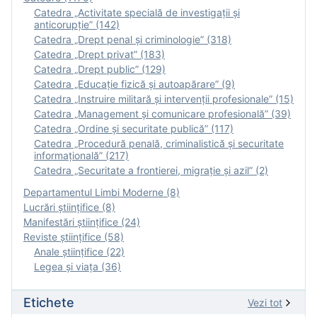
Catedra „Activitate specială de investigaţii şi
anticorupție” (142)
Catedra „Drept penal și criminologie” (318)
Catedra „Drept privat” (183)
Catedra „Drept public” (129)
Catedra „Educație fizică şi autoapărare” (9)
Catedra „Instruire militară şi intervenţii profesionale” (15)
Catedra „Management și comunicare profesională” (39)
Catedra „Ordine și securitate publică” (117)
Catedra „Procedură penală, criminalistică și securitate
informațională” (217)
Catedra „Securitate a frontierei, migrație și azil” (2)
Departamentul Limbi Moderne (8)
Lucrări științifice (8)
Manifestări ştiinţifice (24)
Reviste ştiinţifice (58)
Anale ştiinţifice (22)
Legea şi viaţa (36)
Etichete
Vezi tot