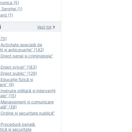
onica (5)
Serghei (1)
rd (1)
i
Vezi tot
170)
Activitate specială de
ii şi anticorupție” (142)
Drept penal și criminologie”
Drept privat” (183)
Drept public” (129)
Educație fizică şi
are” (9)
nstruire militară şi intervenţii
ale” (15)
„Management și comunicare
ală” (39)
Ordine și securitate publică”
„Procedură penală,
tică și securitate