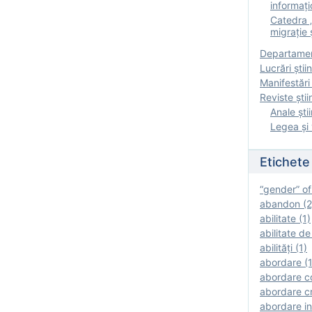
informați
Catedra „
migrație ș
Departamen
Lucrări știin
Manifestări 
Reviste ştii
Anale ştii
Legea şi 
Etichete
“gender” of
abandon (2
abilitate (1)
abilitate de
abilităţi (1)
abordare (1
abordare c
abordare cr
abordare in