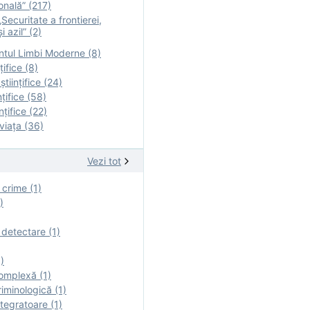
onală” (217)
Securitate a frontierei,
i azil” (2)
tul Limbi Moderne (8)
țifice (8)
ştiinţifice (24)
nţifice (58)
nţifice (22)
viaţa (36)
Vezi tot
 crime (1)
)
 detectare (1)
)
omplexă (1)
iminologică (1)
tegratoare (1)