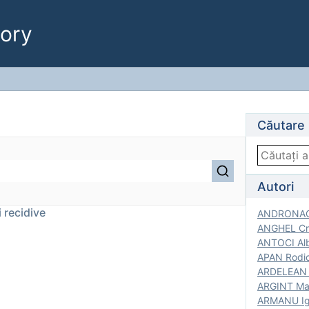
ory
Căutare
Autori
i recidive
ANDRONACH
ANGHEL Cri
ANTOCI Alb
APAN Rodic
ARDELEAN G
ARGINT Mar
ARMANU Igo