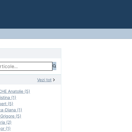
Vezi tot
E Anatolie (5)
stina (1)
ert (5)
a-Diana (1)
rigore (5)
ia (2)
r (1)