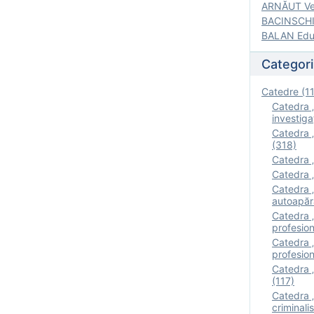
ARNĂUT Ver
BACINSCHI 
BALAN Edua
Categori
Catedre (1
Catedra „
investigaţ
Catedra „
(318)
Catedra „
Catedra „
Catedra „
autoapăr
Catedra „I
profesion
Catedra 
profesion
Catedra „
(117)
Catedra 
criminalis