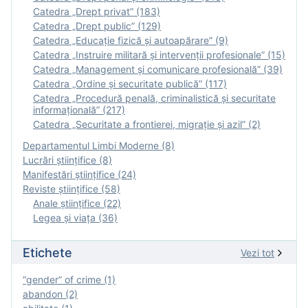
Catedra „Drept privat” (183)
Catedra „Drept public” (129)
Catedra „Educație fizică şi autoapărare” (9)
Catedra „Instruire militară şi intervenţii profesionale” (15)
Catedra „Management și comunicare profesională” (39)
Catedra „Ordine și securitate publică” (117)
Catedra „Procedură penală, criminalistică și securitate
informațională” (217)
Catedra „Securitate a frontierei, migrație și azil” (2)
Departamentul Limbi Moderne (8)
Lucrări științifice (8)
Manifestări ştiinţifice (24)
Reviste ştiinţifice (58)
Anale ştiinţifice (22)
Legea şi viaţa (36)
Etichete
Vezi tot
“gender” of crime (1)
abandon (2)