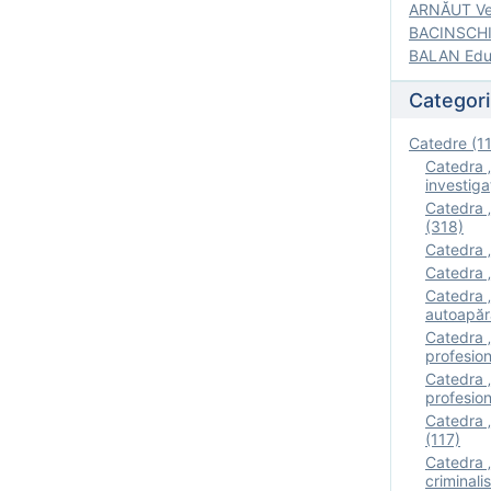
ARNĂUT Ver
BACINSCHI 
BALAN Edua
Categori
Catedre (1
Catedra „
investigaţ
Catedra „
(318)
Catedra „
Catedra „
Catedra „
autoapăr
Catedra „I
profesion
Catedra 
profesion
Catedra „
(117)
Catedra 
criminalis