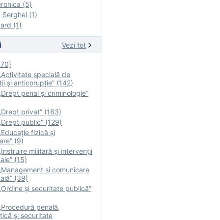
onica (5)
Serghei (1)
rd (1)
i
Vezi tot
170)
Activitate specială de
ii şi anticorupție” (142)
Drept penal și criminologie”
Drept privat” (183)
Drept public” (129)
Educație fizică şi
are” (9)
nstruire militară şi intervenţii
ale” (15)
„Management și comunicare
ală” (39)
Ordine și securitate publică”
„Procedură penală,
tică și securitate