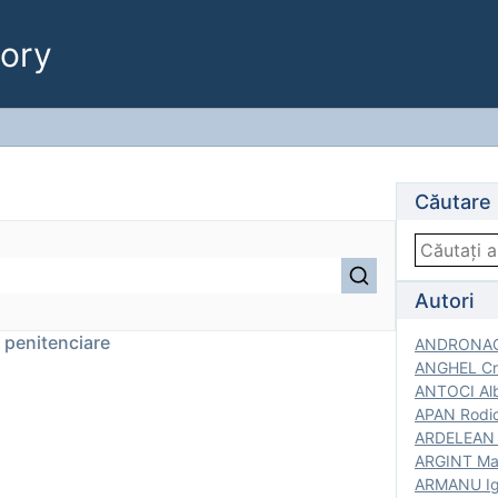
ory
Căutare
Autori
e penitenciare
ANDRONACH
ANGHEL Cri
ANTOCI Alb
APAN Rodic
ARDELEAN G
ARGINT Mar
ARMANU Igo