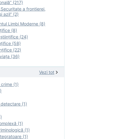
onală” (217)
Securitate a frontierei,
i azil” (2)
tul Limbi Moderne (8)
țifice (8)
ştiinţifice (24)
nţifice (58)
nţifice (22)
viaţa (36)
Vezi tot
 crime (1)
)
 detectare (1)
)
omplexă (1)
iminologică (1)
tegratoare (1)