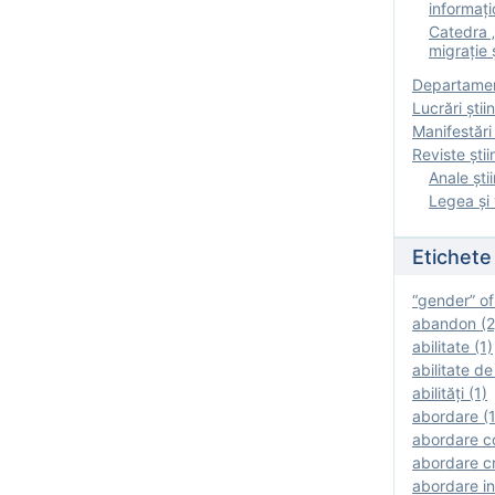
informați
Catedra „
migrație ș
Departamen
Lucrări știin
Manifestări 
Reviste ştii
Anale ştii
Legea şi 
Etichete
“gender” of
abandon (2
abilitate (1)
abilitate de
abilităţi (1)
abordare (1
abordare c
abordare cr
abordare in