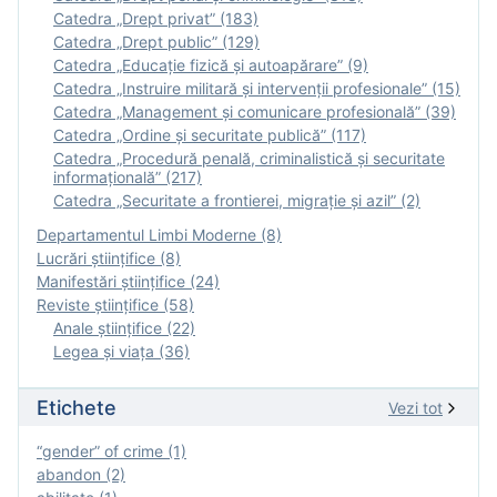
Catedra „Drept privat” (183)
Catedra „Drept public” (129)
Catedra „Educație fizică şi autoapărare” (9)
Catedra „Instruire militară şi intervenţii profesionale” (15)
Catedra „Management și comunicare profesională” (39)
Catedra „Ordine și securitate publică” (117)
Catedra „Procedură penală, criminalistică și securitate
informațională” (217)
Catedra „Securitate a frontierei, migrație și azil” (2)
Departamentul Limbi Moderne (8)
Lucrări științifice (8)
Manifestări ştiinţifice (24)
Reviste ştiinţifice (58)
Anale ştiinţifice (22)
Legea şi viaţa (36)
Etichete
Vezi tot
“gender” of crime (1)
abandon (2)