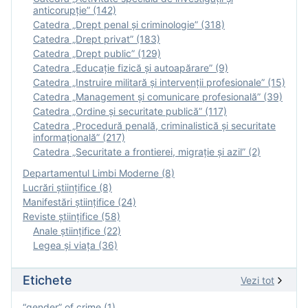
anticorupție” (142)
Catedra „Drept penal și criminologie” (318)
Catedra „Drept privat” (183)
Catedra „Drept public” (129)
Catedra „Educație fizică şi autoapărare” (9)
Catedra „Instruire militară şi intervenţii profesionale” (15)
Catedra „Management și comunicare profesională” (39)
Catedra „Ordine și securitate publică” (117)
Catedra „Procedură penală, criminalistică și securitate
informațională” (217)
Catedra „Securitate a frontierei, migrație și azil” (2)
Departamentul Limbi Moderne (8)
Lucrări științifice (8)
Manifestări ştiinţifice (24)
Reviste ştiinţifice (58)
Anale ştiinţifice (22)
Legea şi viaţa (36)
Etichete
Vezi tot
“gender” of crime (1)