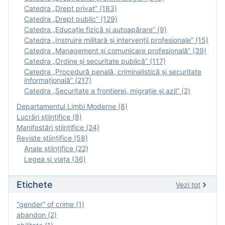
Catedra „Drept privat” (183)
Catedra „Drept public” (129)
Catedra „Educație fizică şi autoapărare” (9)
Catedra „Instruire militară şi intervenţii profesionale” (15)
Catedra „Management și comunicare profesională” (39)
Catedra „Ordine și securitate publică” (117)
Catedra „Procedură penală, criminalistică și securitate
informațională” (217)
Catedra „Securitate a frontierei, migrație și azil” (2)
Departamentul Limbi Moderne (8)
Lucrări științifice (8)
Manifestări ştiinţifice (24)
Reviste ştiinţifice (58)
Anale ştiinţifice (22)
Legea şi viaţa (36)
Etichete
Vezi tot
“gender” of crime (1)
abandon (2)