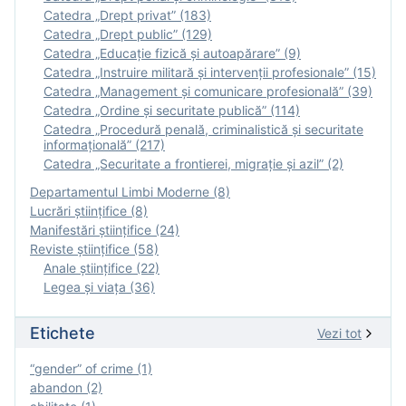
Catedra „Drept privat” (183)
Catedra „Drept public” (129)
Catedra „Educație fizică şi autoapărare” (9)
Catedra „Instruire militară şi intervenţii profesionale” (15)
Catedra „Management și comunicare profesională” (39)
Catedra „Ordine și securitate publică” (114)
Catedra „Procedură penală, criminalistică și securitate
informațională” (217)
Catedra „Securitate a frontierei, migrație și azil” (2)
Departamentul Limbi Moderne (8)
Lucrări științifice (8)
Manifestări ştiinţifice (24)
Reviste ştiinţifice (58)
Anale ştiinţifice (22)
Legea şi viaţa (36)
Etichete
Vezi tot
“gender” of crime (1)
abandon (2)