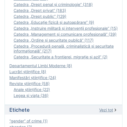
Catedra „Drept penal și criminologie” (318)
Catedra „Drept privat” (183)
Catedra „Drept public” (129)
Catedra „Educație fizică şi autoapărare” (9)
Catedra „Instruire militară şi intervenţii profesionale” (15)
Catedra „Management și comunicare profesională” (39)
Catedra „Ordine și securitate publică” (117)
Catedra „Procedură penală, criminalistică și securitate
informațională” (217)
Catedra „Securitate a frontierei, migrație și azil” (2)
Departamentul Limbi Moderne (8)
Lucrări științifice (8)
Manifestări ştiinţifice (24)
Reviste ştiinţifice (58)
Anale ştiinţifice (22)
Legea şi viaţa (36)
Etichete
Vezi tot
“gender” of crime (1)
abandon (2)