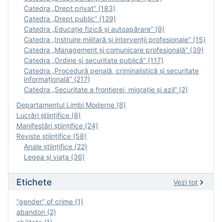
Catedra „Drept privat” (183)
Catedra „Drept public” (129)
Catedra „Educație fizică şi autoapărare” (9)
Catedra „Instruire militară şi intervenţii profesionale” (15)
Catedra „Management și comunicare profesională” (39)
Catedra „Ordine și securitate publică” (117)
Catedra „Procedură penală, criminalistică și securitate
informațională” (217)
Catedra „Securitate a frontierei, migrație și azil” (2)
Departamentul Limbi Moderne (8)
Lucrări științifice (8)
Manifestări ştiinţifice (24)
Reviste ştiinţifice (58)
Anale ştiinţifice (22)
Legea şi viaţa (36)
Etichete
Vezi tot
“gender” of crime (1)
abandon (2)