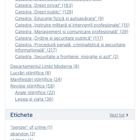
Catedra „Drept privat” (183)
Catedra „Drept public” (129)
Catedra „Educație fizică şi autoapărare” (9)
Catedra „Instruire militară şi intervenţii profesionale” (15)
Catedra „Management și comunicare profesională” (39)
Catedra „Ordine și securitate publică” (117)
Catedra „Procedură penală, criminalistică și securitate
informațională” (217)
Catedra „Securitate a frontierei, migrație și azil” (2)
Departamentul Limbi Moderne (8)
Lucrări științifice (8)
Manifestări ştiinţifice (24)
Reviste ştiinţifice (58)
Anale ştiinţifice (22)
Legea şi viaţa (36)
Etichete
Vezi tot
“gender” of crime (1)
abandon (2)