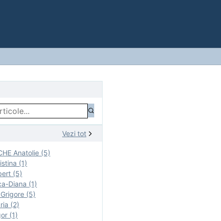
Vezi tot
E Anatolie (5)
stina (1)
ert (5)
a-Diana (1)
rigore (5)
ia (2)
r (1)