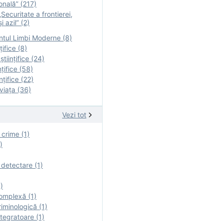
onală” (217)
Securitate a frontierei,
i azil” (2)
tul Limbi Moderne (8)
țifice (8)
ştiinţifice (24)
nţifice (58)
nţifice (22)
viaţa (36)
Vezi tot
 crime (1)
)
 detectare (1)
)
omplexă (1)
iminologică (1)
tegratoare (1)