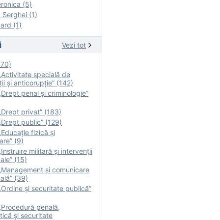
onica (5)
Serghei (1)
rd (1)
i
Vezi tot
170)
Activitate specială de
ii şi anticorupție” (142)
Drept penal și criminologie”
Drept privat” (183)
Drept public” (129)
Educație fizică şi
are” (9)
nstruire militară şi intervenţii
ale” (15)
„Management și comunicare
ală” (39)
Ordine și securitate publică”
„Procedură penală,
tică și securitate