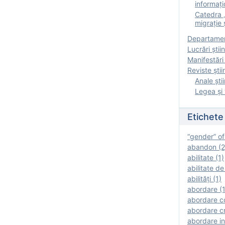
informați
Catedra „
migrație ș
Departamen
Lucrări știin
Manifestări 
Reviste ştii
Anale ştii
Legea şi 
Etichete
“gender” of
abandon (2
abilitate (1)
abilitate de
abilităţi (1)
abordare (1
abordare c
abordare cr
abordare in