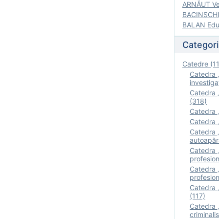
ARNĂUT Ver
BACINSCHI 
BALAN Edua
Categori
Catedre (1
Catedra „
investigaţ
Catedra „
(318)
Catedra „
Catedra „
Catedra „
autoapăr
Catedra „I
profesion
Catedra 
profesion
Catedra „
(117)
Catedra 
criminalis