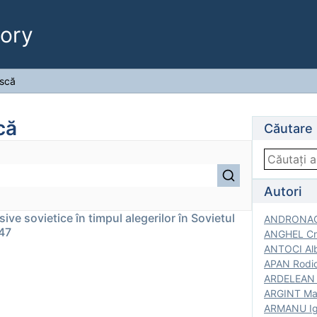
ory
ască
că
Căutare
Autori
sive sovietice în timpul alegerilor în Sovietul
ANDRONACH
47
ANGHEL Cri
ANTOCI Alb
APAN Rodic
ARDELEAN G
ARGINT Mar
ARMANU Igo