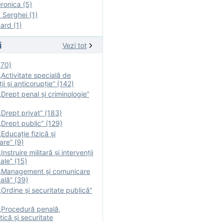
onica (5)
Serghei (1)
rd (1)
i
Vezi tot
170)
Activitate specială de
ii şi anticorupție” (142)
Drept penal și criminologie”
Drept privat” (183)
Drept public” (129)
Educație fizică şi
are” (9)
nstruire militară şi intervenţii
ale” (15)
„Management și comunicare
ală” (39)
Ordine și securitate publică”
„Procedură penală,
tică și securitate