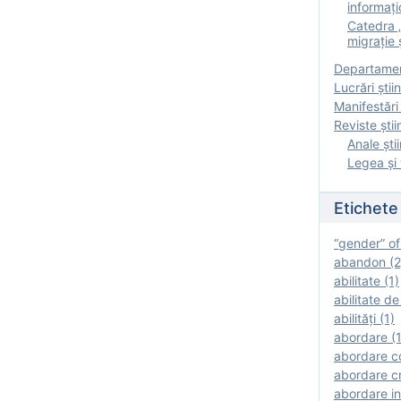
informați
Catedra „
migrație ș
Departamen
Lucrări știin
Manifestări 
Reviste ştii
Anale ştii
Legea şi 
Etichete
“gender” of
abandon (2
abilitate (1)
abilitate de
abilităţi (1)
abordare (1
abordare c
abordare cr
abordare in