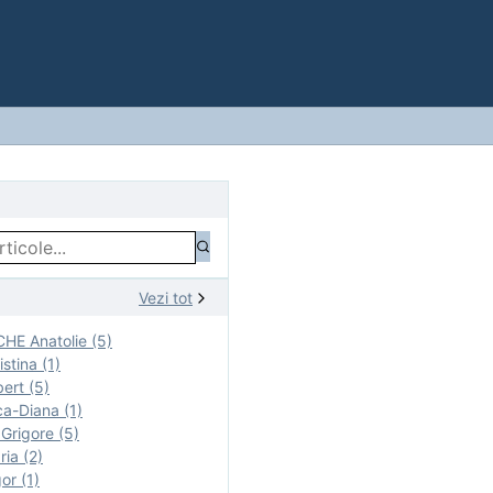
Vezi tot
E Anatolie (5)
stina (1)
ert (5)
a-Diana (1)
rigore (5)
ia (2)
r (1)