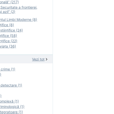
onală” (217)
Securitate a frontierei,
i azil” (2)
tul Limbi Moderne (8)
țifice (8)
ştiinţifice (24)
nţifice (58)
nţifice (22)
viaţa (36)
Vezi tot
 crime (1)
)
 detectare (1)
)
omplexă (1)
iminologică (1)
tegratoare (1)