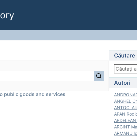
ory
Căutare
Autori
 to public goods and services
ANDRONACH
ANGHEL Cri
ANTOCI Alb
APAN Rodic
ARDELEAN G
ARGINT Mar
ARMANU Igo