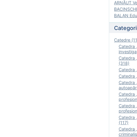
ARNĂUT Ver
BACINSCHI 
BALAN Edua
Categori
Catedre (1
Catedra „
investigaţ
Catedra „
(318)
Catedra „
Catedra „
Catedra „
autoapăr
Catedra „I
profesion
Catedra 
profesion
Catedra „
(117)
Catedra 
criminalis