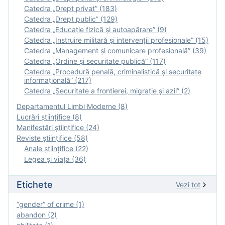
Catedra „Drept privat” (183)
Catedra „Drept public” (129)
Catedra „Educație fizică şi autoapărare” (9)
Catedra „Instruire militară şi intervenţii profesionale” (15)
Catedra „Management și comunicare profesională” (39)
Catedra „Ordine și securitate publică” (117)
Catedra „Procedură penală, criminalistică și securitate
informațională” (217)
Catedra „Securitate a frontierei, migrație și azil” (2)
Departamentul Limbi Moderne (8)
Lucrări științifice (8)
Manifestări ştiinţifice (24)
Reviste ştiinţifice (58)
Anale ştiinţifice (22)
Legea şi viaţa (36)
Etichete
Vezi tot
“gender” of crime (1)
abandon (2)