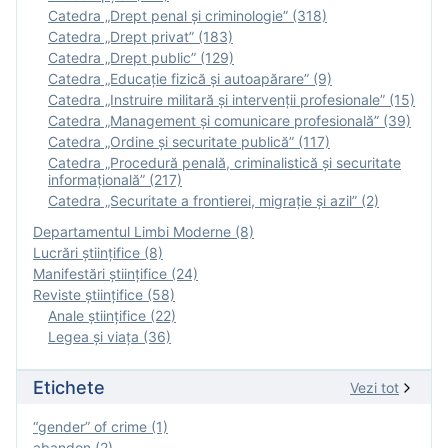
Catedra „Drept penal și criminologie” (318)
Catedra „Drept privat” (183)
Catedra „Drept public” (129)
Catedra „Educație fizică şi autoapărare” (9)
Catedra „Instruire militară şi intervenţii profesionale” (15)
Catedra „Management și comunicare profesională” (39)
Catedra „Ordine și securitate publică” (117)
Catedra „Procedură penală, criminalistică și securitate
informațională” (217)
Catedra „Securitate a frontierei, migrație și azil” (2)
Departamentul Limbi Moderne (8)
Lucrări științifice (8)
Manifestări ştiinţifice (24)
Reviste ştiinţifice (58)
Anale ştiinţifice (22)
Legea şi viaţa (36)
Etichete
Vezi tot
“gender” of crime (1)
abandon (2)