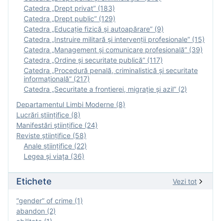
Catedra „Drept privat” (183)
Catedra „Drept public” (129)
Catedra „Educație fizică şi autoapărare” (9)
Catedra „Instruire militară şi intervenţii profesionale” (15)
Catedra „Management și comunicare profesională” (39)
Catedra „Ordine și securitate publică” (117)
Catedra „Procedură penală, criminalistică și securitate
informațională” (217)
Catedra „Securitate a frontierei, migrație și azil” (2)
Departamentul Limbi Moderne (8)
Lucrări științifice (8)
Manifestări ştiinţifice (24)
Reviste ştiinţifice (58)
Anale ştiinţifice (22)
Legea şi viaţa (36)
Etichete
Vezi tot
“gender” of crime (1)
abandon (2)