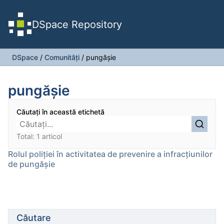
DSpace Repository
DSpace
/
Comunități
/
pungăşie
pungăşie
Căutați în această etichetă
Total: 1 articol
Rolul poliţiei în activitatea de prevenire a infracţiunilor
de pungăşie
Căutare