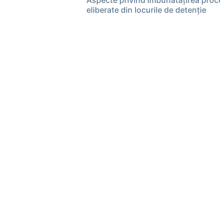
Aspecte privind îmbunătățirea proc
eliberate din locurile de detenţie