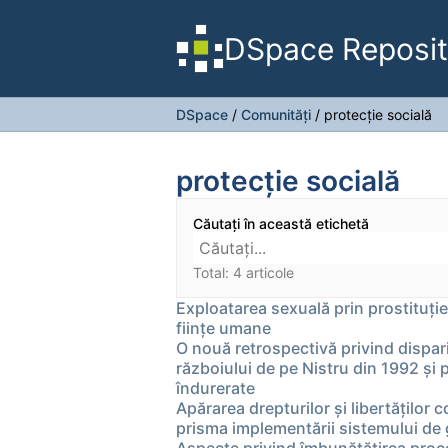
DSpace Reposit
DSpace
/
Comunități
/
protecţie socială
protecţie socială
Căutați în această etichetă
Total: 4 articole
Exploatarea sexuală prin prostituție
ființe umane
O nouă retrospectivă privind dispari
războiului de pe Nistru din 1992 și p
îndurerate
Apărarea drepturilor şi libertăţilor 
prisma implementării sistemului de 