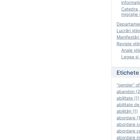
informați
Catedra „
migrație ș
Departamen
Lucrări știin
Manifestări 
Reviste ştii
Anale ştii
Legea şi 
Etichete
“gender” of
abandon (2
abilitate (1)
abilitate de
abilităţi (1)
abordare (1
abordare c
abordare cr
abordare in