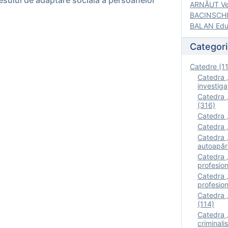
esului de adaptare socială a persoanelor
ARNĂUT Ver
BACINSCHI 
BALAN Edua
Categori
Catedre (1
Catedra „
investigaţ
Catedra „
(316)
Catedra „
Catedra „
Catedra „
autoapăr
Catedra „I
profesion
Catedra 
profesion
Catedra „
(114)
Catedra 
criminalis