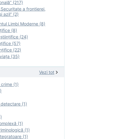
onală” (217)
Securitate a frontierei,
i azil” (2)
tul Limbi Moderne (8)
țifice (8)
ştiinţifice (24)
nţifice (57)
nţifice (22)
viaţa (35)
Vezi tot
 crime (1)
)
 detectare (1)
)
omplexă (1)
iminologică (1)
tegratoare (1)