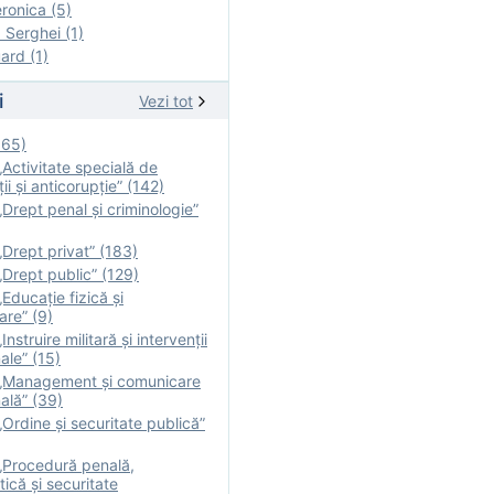
onica (5)
Serghei (1)
rd (1)
i
Vezi tot
165)
Activitate specială de
ii şi anticorupție” (142)
Drept penal și criminologie”
Drept privat” (183)
Drept public” (129)
Educație fizică şi
are” (9)
nstruire militară şi intervenţii
ale” (15)
„Management și comunicare
ală” (39)
Ordine și securitate publică”
„Procedură penală,
tică și securitate