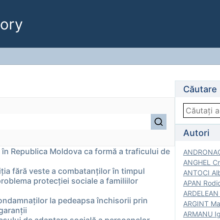
ory
Căutare
Autori
 în Republica Moldova ca formă a traficului de
ANDRONACH
ANGHEL Cri
ția fără veste a combatanților în timpul
ANTOCI Alb
roblema protecției sociale a familiilor
APAN Rodic
ARDELEAN G
condamnaţilor la pedeapsa închisorii prin
ARGINT Mar
garanţii
ARMANU Igo