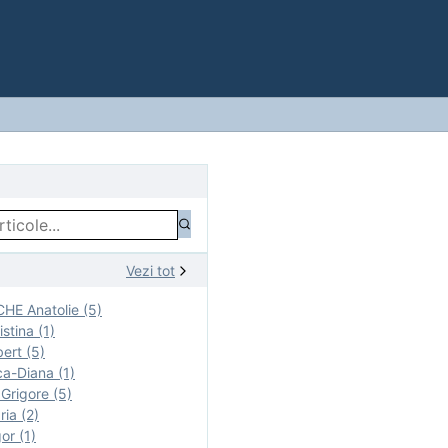
Vezi tot
E Anatolie (5)
stina (1)
ert (5)
a-Diana (1)
rigore (5)
ia (2)
r (1)