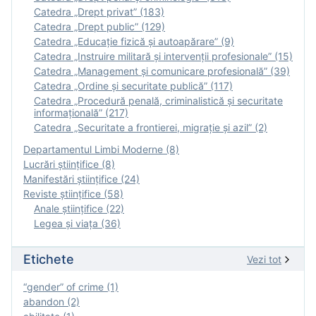
Catedra „Drept privat” (183)
Catedra „Drept public” (129)
Catedra „Educație fizică şi autoapărare” (9)
Catedra „Instruire militară şi intervenţii profesionale” (15)
Catedra „Management și comunicare profesională” (39)
Catedra „Ordine și securitate publică” (117)
Catedra „Procedură penală, criminalistică și securitate
informațională” (217)
Catedra „Securitate a frontierei, migrație și azil” (2)
Departamentul Limbi Moderne (8)
Lucrări științifice (8)
Manifestări ştiinţifice (24)
Reviste ştiinţifice (58)
Anale ştiinţifice (22)
Legea şi viaţa (36)
Etichete
Vezi tot
“gender” of crime (1)
abandon (2)