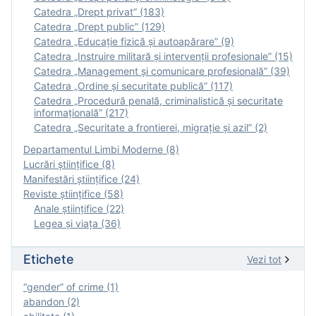
Catedra „Drept privat” (183)
Catedra „Drept public” (129)
Catedra „Educație fizică şi autoapărare” (9)
Catedra „Instruire militară şi intervenţii profesionale” (15)
Catedra „Management și comunicare profesională” (39)
Catedra „Ordine și securitate publică” (117)
Catedra „Procedură penală, criminalistică și securitate
informațională” (217)
Catedra „Securitate a frontierei, migrație și azil” (2)
Departamentul Limbi Moderne (8)
Lucrări științifice (8)
Manifestări ştiinţifice (24)
Reviste ştiinţifice (58)
Anale ştiinţifice (22)
Legea şi viaţa (36)
Etichete
Vezi tot
“gender” of crime (1)
abandon (2)