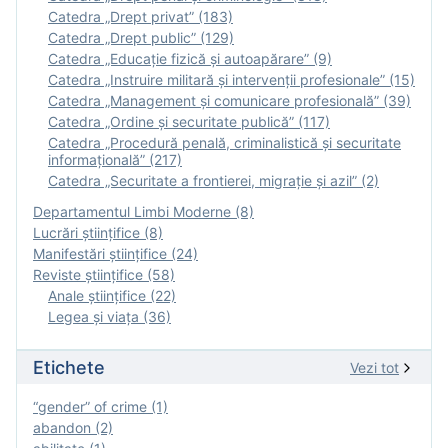
Catedra „Drept privat” (183)
Catedra „Drept public” (129)
Catedra „Educație fizică şi autoapărare” (9)
Catedra „Instruire militară şi intervenţii profesionale” (15)
Catedra „Management și comunicare profesională” (39)
Catedra „Ordine și securitate publică” (117)
Catedra „Procedură penală, criminalistică și securitate
informațională” (217)
Catedra „Securitate a frontierei, migrație și azil” (2)
Departamentul Limbi Moderne (8)
Lucrări științifice (8)
Manifestări ştiinţifice (24)
Reviste ştiinţifice (58)
Anale ştiinţifice (22)
Legea şi viaţa (36)
Etichete
Vezi tot
“gender” of crime (1)
abandon (2)