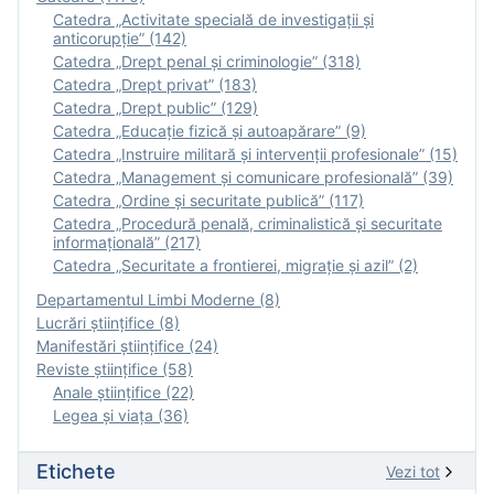
Catedra „Activitate specială de investigaţii şi
anticorupție” (142)
Catedra „Drept penal și criminologie” (318)
Catedra „Drept privat” (183)
Catedra „Drept public” (129)
Catedra „Educație fizică şi autoapărare” (9)
Catedra „Instruire militară şi intervenţii profesionale” (15)
Catedra „Management și comunicare profesională” (39)
Catedra „Ordine și securitate publică” (117)
Catedra „Procedură penală, criminalistică și securitate
informațională” (217)
Catedra „Securitate a frontierei, migrație și azil” (2)
Departamentul Limbi Moderne (8)
Lucrări științifice (8)
Manifestări ştiinţifice (24)
Reviste ştiinţifice (58)
Anale ştiinţifice (22)
Legea şi viaţa (36)
Etichete
Vezi tot