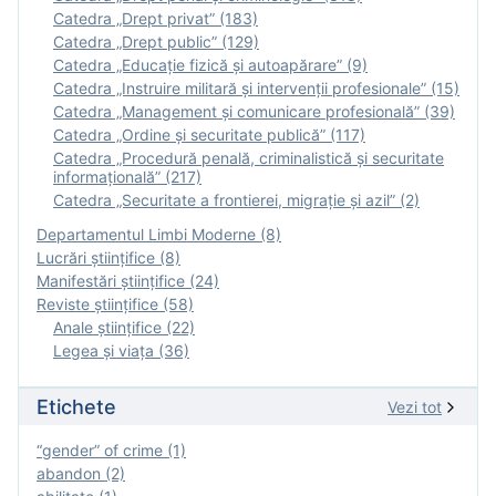
Catedra „Drept privat” (183)
Catedra „Drept public” (129)
Catedra „Educație fizică şi autoapărare” (9)
Catedra „Instruire militară şi intervenţii profesionale” (15)
Catedra „Management și comunicare profesională” (39)
Catedra „Ordine și securitate publică” (117)
Catedra „Procedură penală, criminalistică și securitate
informațională” (217)
Catedra „Securitate a frontierei, migrație și azil” (2)
Departamentul Limbi Moderne (8)
Lucrări științifice (8)
Manifestări ştiinţifice (24)
Reviste ştiinţifice (58)
Anale ştiinţifice (22)
Legea şi viaţa (36)
Etichete
Vezi tot
“gender” of crime (1)
abandon (2)