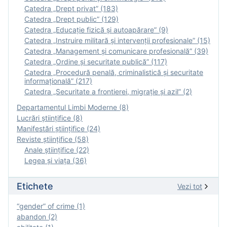
Catedra „Drept privat” (183)
Catedra „Drept public” (129)
Catedra „Educație fizică şi autoapărare” (9)
Catedra „Instruire militară şi intervenţii profesionale” (15)
Catedra „Management și comunicare profesională” (39)
Catedra „Ordine și securitate publică” (117)
Catedra „Procedură penală, criminalistică și securitate
informațională” (217)
Catedra „Securitate a frontierei, migrație și azil” (2)
Departamentul Limbi Moderne (8)
Lucrări științifice (8)
Manifestări ştiinţifice (24)
Reviste ştiinţifice (58)
Anale ştiinţifice (22)
Legea şi viaţa (36)
Etichete
Vezi tot
“gender” of crime (1)
abandon (2)