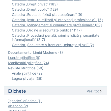
Catedra „Drept privat” (183)
Catedra „Drept public” (129)
Catedra „Educație fizică şi autoapărare” (9)
Catedra „Instruire militară şi intervenţii profesionale” (15)
Catedra „Management și comunicare profesională” (39)
Catedra „Ordine și securitate publică” (117)
Catedra „Procedură penală, criminalistică și securitate
informațională” (217)
Catedra „Securitate a frontierei, migrație și azil” (2)
Departamentul Limbi Moderne (8)
Lucrări științifice (8)
Manifestări ştiinţifice (24)
Reviste ştiinţifice (58)
Anale ştiinţifice (22)
Legea şi viaţa (36)
Etichete
Vezi tot
“gender” of crime (1)
abandon (2)