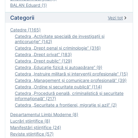
BALAN Eduard (1)
Categorii
Vezi tot
Catedre (1165)
Catedra „Activitate specială de investigaţii şi
anticorupție” (142)
Catedra „Drept penal și criminologie” (316)
Catedra „Drept privat” (183)
Catedra „Drept public” (129)
Catedra „Educație fizică şi autoapărare” (9)
Catedra „Instruire militară şi intervenţii profesionale” (15)
Catedra „Management și comunicare profesională” (39)
Catedra „Ordine și securitate publică” (114)
Catedra „Procedură penală, criminalistică și securitate
informațională” (217)
Catedra „Securitate a frontierei, migrație și azil” (2)
Departamentul Limbi Moderne (8)
Lucrări științifice (8)
Manifestări ştiinţifice (24)
Reviste ştiinţifice (57)