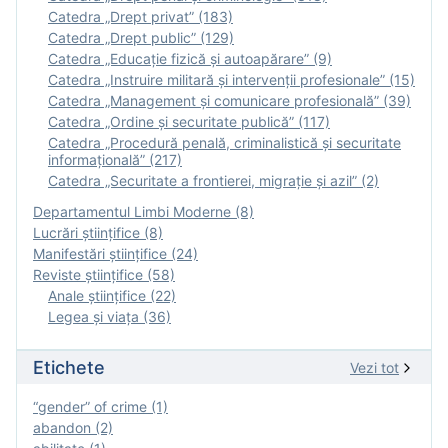
Catedra „Drept privat” (183)
Catedra „Drept public” (129)
Catedra „Educație fizică şi autoapărare” (9)
Catedra „Instruire militară şi intervenţii profesionale” (15)
Catedra „Management și comunicare profesională” (39)
Catedra „Ordine și securitate publică” (117)
Catedra „Procedură penală, criminalistică și securitate
informațională” (217)
Catedra „Securitate a frontierei, migrație și azil” (2)
Departamentul Limbi Moderne (8)
Lucrări științifice (8)
Manifestări ştiinţifice (24)
Reviste ştiinţifice (58)
Anale ştiinţifice (22)
Legea şi viaţa (36)
Etichete
Vezi tot
“gender” of crime (1)
abandon (2)