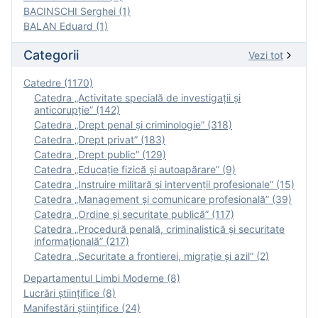
BACINSCHI Serghei (1)
BALAN Eduard (1)
Categorii
Vezi tot
Catedre (1170)
Catedra „Activitate specială de investigaţii şi
anticorupție” (142)
Catedra „Drept penal și criminologie” (318)
Catedra „Drept privat” (183)
Catedra „Drept public” (129)
Catedra „Educație fizică şi autoapărare” (9)
Catedra „Instruire militară şi intervenţii profesionale” (15)
Catedra „Management și comunicare profesională” (39)
Catedra „Ordine și securitate publică” (117)
Catedra „Procedură penală, criminalistică și securitate
informațională” (217)
Catedra „Securitate a frontierei, migrație și azil” (2)
Departamentul Limbi Moderne (8)
Lucrări științifice (8)
Manifestări ştiinţifice (24)