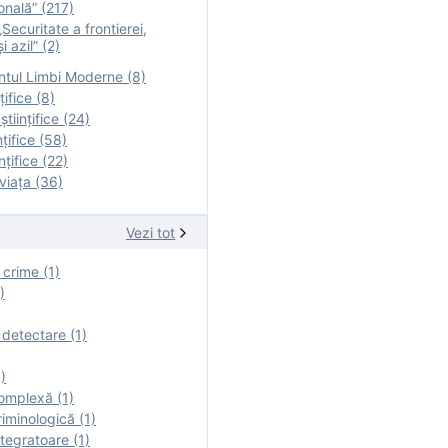
onală” (217)
Securitate a frontierei,
i azil” (2)
tul Limbi Moderne (8)
țifice (8)
ştiinţifice (24)
nţifice (58)
nţifice (22)
viaţa (36)
Vezi tot
 crime (1)
)
 detectare (1)
)
omplexă (1)
iminologică (1)
tegratoare (1)