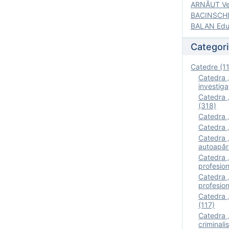
ARNĂUT Ver
BACINSCHI 
BALAN Edua
Categori
Catedre (1
Catedra „
investigaţ
Catedra „
(318)
Catedra „
Catedra „
Catedra „
autoapăr
Catedra „I
profesion
Catedra 
profesion
Catedra „
(117)
Catedra 
criminalis