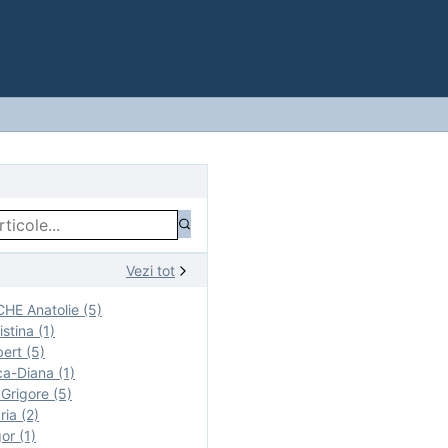
Vezi tot
E Anatolie (5)
stina (1)
ert (5)
a-Diana (1)
rigore (5)
ia (2)
r (1)