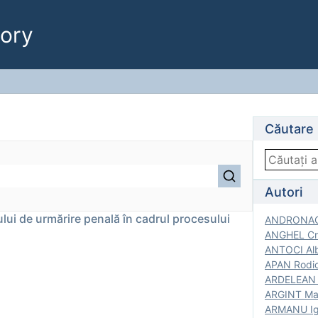
ory
Căutare
Autori
lui de urmărire penală în cadrul procesului
ANDRONACH
ANGHEL Cri
ANTOCI Alb
APAN Rodic
ARDELEAN G
ARGINT Mar
ARMANU Igo