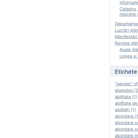
informați
Catedra „
migrație ș
Departamen
Lucrări știin
Manifestări 
Reviste ştii
Anale ştii
Legea şi 
Etichete
“gender” of
abandon (2
abilitate (1)
abilitate de
abilităţi (1)
abordare (1
abordare c
abordare cr
abordare in