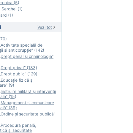
onica (5)
Serghei (1)
rd (1)
i
Vezi tot
170)
Activitate specială de
ii şi anticorupție” (142)
Drept penal și criminologie”
Drept privat” (183)
Drept public” (129)
Educație fizică şi
are” (9)
nstruire militară şi intervenţii
ale” (15)
„Management și comunicare
ală” (39)
Ordine și securitate publică”
„Procedură penală,
tică și securitate