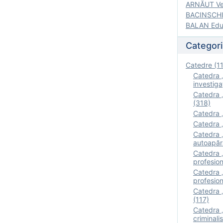
ARNĂUT Ver
BACINSCHI 
BALAN Edua
Categori
Catedre (1
Catedra „
investigaţ
Catedra „
(318)
Catedra „
Catedra „
Catedra „
autoapăr
Catedra „I
profesion
Catedra 
profesion
Catedra „
(117)
Catedra 
criminalis