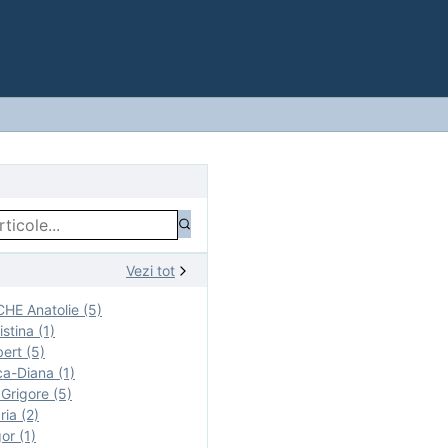
Vezi tot
E Anatolie (5)
stina (1)
ert (5)
a-Diana (1)
rigore (5)
ia (2)
r (1)