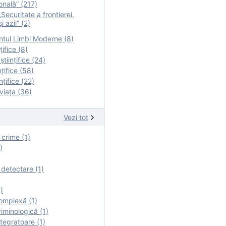
onală” (217)
Securitate a frontierei,
i azil” (2)
tul Limbi Moderne (8)
țifice (8)
ştiinţifice (24)
nţifice (58)
nţifice (22)
viaţa (36)
Vezi tot
 crime (1)
)
 detectare (1)
)
omplexă (1)
iminologică (1)
tegratoare (1)