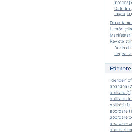
informați
Catedra „
migrație ș
Departamen
Lucrări știin
Manifestări 
Reviste ştii
Anale ştii
Legea şi 
Etichete
“gender” of
abandon (2
abilitate (1)
abilitate de
abilităţi (1)
abordare (1
abordare c
abordare cr
abordare in