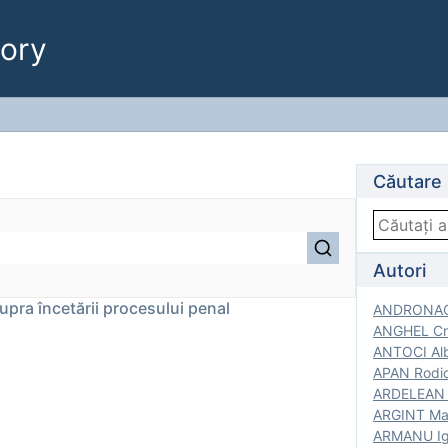
ory
Căutare
Autori
supra încetării procesului penal
ANDRONACH
ANGHEL Cri
ANTOCI Alb
APAN Rodic
ARDELEAN G
ARGINT Mar
ARMANU Igo