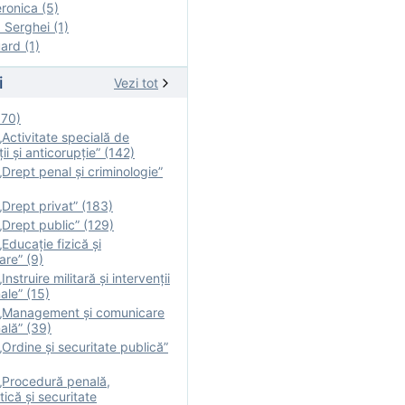
onica (5)
Serghei (1)
rd (1)
i
Vezi tot
170)
Activitate specială de
ii şi anticorupție” (142)
Drept penal și criminologie”
Drept privat” (183)
Drept public” (129)
Educație fizică şi
are” (9)
nstruire militară şi intervenţii
ale” (15)
„Management și comunicare
ală” (39)
Ordine și securitate publică”
„Procedură penală,
tică și securitate