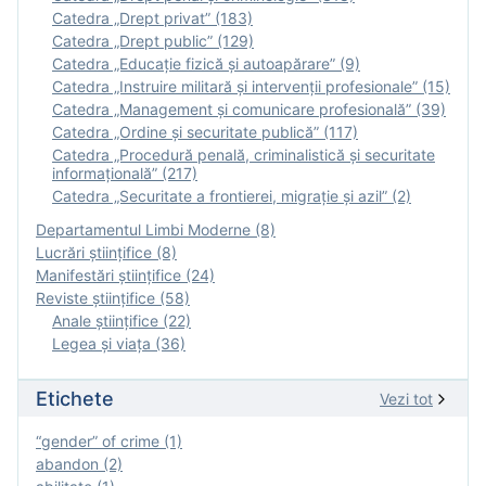
Catedra „Drept privat” (183)
Catedra „Drept public” (129)
Catedra „Educație fizică şi autoapărare” (9)
Catedra „Instruire militară şi intervenţii profesionale” (15)
Catedra „Management și comunicare profesională” (39)
Catedra „Ordine și securitate publică” (117)
Catedra „Procedură penală, criminalistică și securitate
informațională” (217)
Catedra „Securitate a frontierei, migrație și azil” (2)
Departamentul Limbi Moderne (8)
Lucrări științifice (8)
Manifestări ştiinţifice (24)
Reviste ştiinţifice (58)
Anale ştiinţifice (22)
Legea şi viaţa (36)
Etichete
Vezi tot
“gender” of crime (1)
abandon (2)