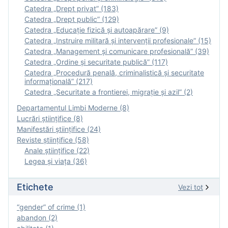
Catedra „Drept privat” (183)
Catedra „Drept public” (129)
Catedra „Educație fizică şi autoapărare” (9)
Catedra „Instruire militară şi intervenţii profesionale” (15)
Catedra „Management și comunicare profesională” (39)
Catedra „Ordine și securitate publică” (117)
Catedra „Procedură penală, criminalistică și securitate
informațională” (217)
Catedra „Securitate a frontierei, migrație și azil” (2)
Departamentul Limbi Moderne (8)
Lucrări științifice (8)
Manifestări ştiinţifice (24)
Reviste ştiinţifice (58)
Anale ştiinţifice (22)
Legea şi viaţa (36)
Etichete
Vezi tot
“gender” of crime (1)
abandon (2)