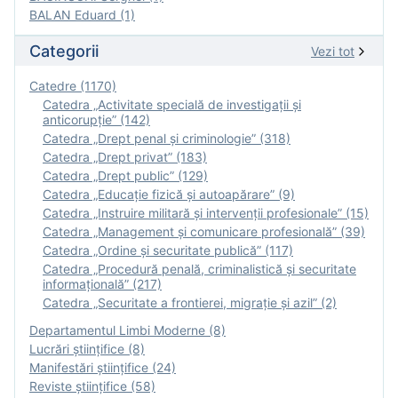
BALAN Eduard (1)
Categorii
Vezi tot
Catedre (1170)
Catedra „Activitate specială de investigaţii şi
anticorupție” (142)
Catedra „Drept penal și criminologie” (318)
Catedra „Drept privat” (183)
Catedra „Drept public” (129)
Catedra „Educație fizică şi autoapărare” (9)
Catedra „Instruire militară şi intervenţii profesionale” (15)
Catedra „Management și comunicare profesională” (39)
Catedra „Ordine și securitate publică” (117)
Catedra „Procedură penală, criminalistică și securitate
informațională” (217)
Catedra „Securitate a frontierei, migrație și azil” (2)
Departamentul Limbi Moderne (8)
Lucrări științifice (8)
Manifestări ştiinţifice (24)
Reviste ştiinţifice (58)